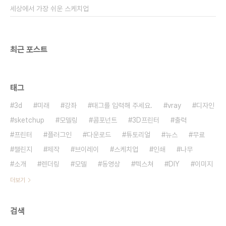
세상에서 가장 쉬운 스케치업
최근 포스트
태그
3d
미래
강좌
태그를 입력해 주세요.
vray
디자인
sketchup
모델링
콤포넌트
3D프린터
출력
프린터
플러그인
다운로드
튜토리얼
뉴스
무료
챌린지
제작
브이레이
스케치업
인쇄
나무
소개
렌더링
모델
동영상
텍스쳐
DIY
이미지
더보기
검색