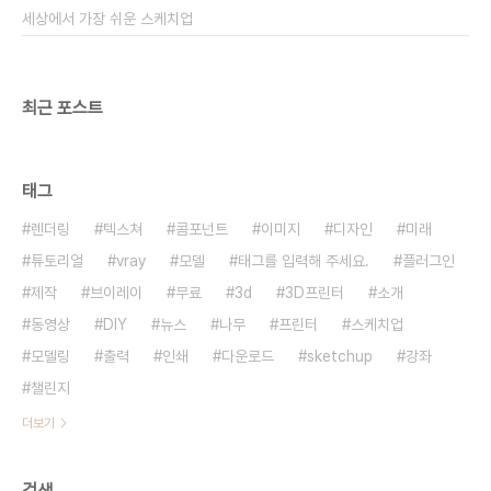
세상에서 가장 쉬운 스케치업
최근 포스트
태그
렌더링
텍스쳐
콤포넌트
이미지
디자인
미래
튜토리얼
vray
모델
태그를 입력해 주세요.
플러그인
제작
브이레이
무료
3d
3D프린터
소개
동영상
DIY
뉴스
나무
프린터
스케치업
모델링
출력
인쇄
다운로드
sketchup
강좌
챌린지
더보기
검색