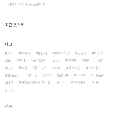
세상에서 가장 쉬운 스케치업
최근 포스트
태그
소개
이미지
챌린지
sketchup
동영상
텍스쳐
3d
미래
플러그인
vray
프린터
제작
DIY
인쇄
모델
콤포넌트
무료
튜토리얼
스케치업
3D프린터
렌더링
출력
모델링
디자인
다운로드
나무
태그를 입력해 주세요.
뉴스
브이레이
강좌
더보기
검색