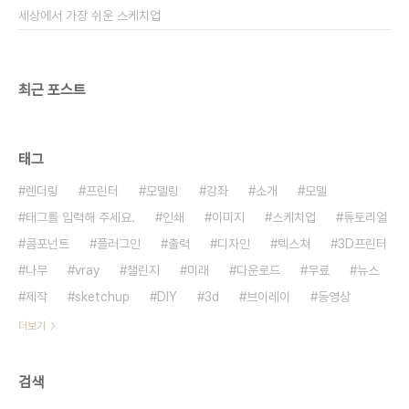
세상에서 가장 쉬운 스케치업
최근 포스트
태그
렌더링
프린터
모델링
강좌
소개
모델
태그를 입력해 주세요.
인쇄
이미지
스케치업
튜토리얼
콤포넌트
플러그인
출력
디자인
텍스쳐
3D프린터
나무
vray
챌린지
미래
다운로드
무료
뉴스
제작
sketchup
DIY
3d
브이레이
동영상
더보기
검색