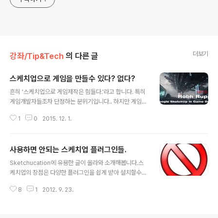
더보기
강좌/Tip&Tech
의 다른 글
스케치업으로 게임을 만들수 있다? 없다?
글 내용
흔히 '스케치업으로 게임제작은 힘들다.'라고 합니다. 특히
게임개발자들조차 단정하는 분위기입니다.. 하지만 게임회
사에 다니는 저의 입장에선 스케치업을 회사업무에 100%
1
0
2015. 12. 1.
는 아니지만 목적에 맞춰 상당히 잘 사용하고 있기도 하고,
게임개발에 적용한 사례등도 익히 들어오던차라 제가 아는
내용을 한번 정리해보고자 합니다. 게임제작의 사례 - 언차
사용하면 안되는 스케치업 플러그인들.
티드2 현재 실제로 스케치업을 응용하고 있다고 공개적으
글 내용
로 이야기한 곳중 하나는 언차티드 시리즈로 유명한 너스
Sketchucation에 유용한 글이 올라와 소개해봅니다.스
티독입니다.언차티드2에서 사용한 예제를 보여주었는데
케치업의 장점은 다양한 플러그인을 쉽게 받아 설치할수
요, 레벨디자인을 토대로 공간체크를 위해 빠르게 프로토
있지만,잘못된 플러그인을 설치할 경우 충돌이 일어나거나
타입을 작업하고, 그걸 토대로 컨셉아트를 진행하여 빛과
8
1
2012. 9. 23.
기능이 엉뚱하게 작동하는 등의 문제가 생길수 있습니다.
공간감을 체크. 이를 토대로 다시 3D로 구현하는 프로세스
아래 리스트는 스케치업에 사용해서는 안되는 플러그인 리
를 사용하는 것으로 보입니다.. 빠르게 공간확인이..
스트입니다.스케치업의 기본기능을 망가트릴수 있으니, 되