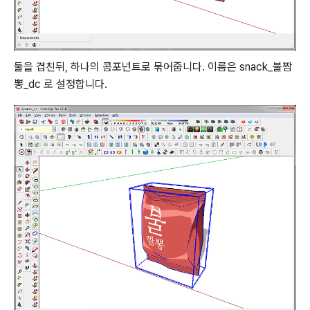
둘을 겹친뒤, 하나의 콤포넌트로 묶어줍니다. 이름은 snack_불짬
뽕_dc 로 설정합니다.