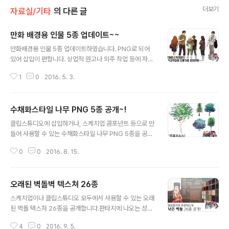
더보기
자료실/기타
의 다른 글
만화 배경용 인물 5종 업데이트~~
글 내용
만화배경용 인물 5종 업데이트하였습니다. PNG로 되어
있어 삽입이 편합니다. 상업적 원고나 외주 작업 등에 자유
롭게 사용할수 있습니다. (물론 재배포는 불가합니당) 받으
1
0
2016. 5. 3.
시려면 아래링크로~ http://elfism.com/dcr/people/s
tart
수채화스타일 나무 PNG 5종 공개~!
글 내용
클립스튜디오에 삽입하거나, 스케치업 콤포넌트 등으로 만
들어 사용할 수 있는 수채화스타일 나무 PNG 5종을 공개
합니다~~ 서정적인 스타일의 웹툰이나, 일러스트레이션에
0
0
2016. 8. 15.
골고루 사용할수 있습니다. 누구든 다운받으실수 있으며,
재판매를 제외한 상업적 사용이 가능합니다. (상업작가/스
케치업외주 등등) 다운받기 링크 : http://elfism.com/dc
오래된 벽돌벽 텍스쳐 26종
r/tree/watercolor
글 내용
스케치업이나 클립스튜디오 모두에서 사용할 수 있는 오래
된 벽돌 텍스쳐 26종을 공개합니다.판타지에 나오는 성이
나, 시골벽 등에 유용하게 사용하실수 있습니다. 다운받으
4
0
2016. 9. 5.
시려면 아래 링크로 ㄱㄱ~~ http://elfism.com/dcr/tex